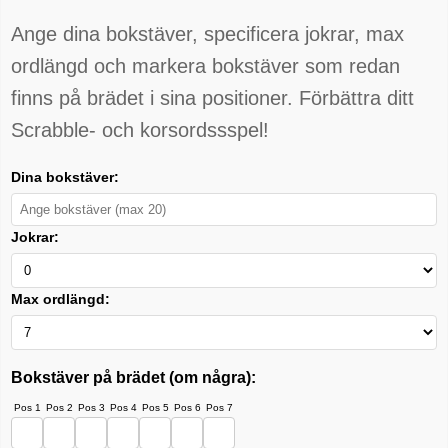
Ange dina bokstäver, specificera jokrar, max
ordlängd och markera bokstäver som redan
finns på brädet i sina positioner. Förbättra ditt
Scrabble- och korsordssspel!
Dina bokstäver:
Jokrar:
Max ordlängd:
Bokstäver på brädet (om några):
Pos 1
Pos 2
Pos 3
Pos 4
Pos 5
Pos 6
Pos 7